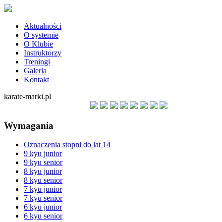
Aktualności
O systemie
O Klubie
Instruktorzy
Treningi
Galeria
Kontakt
karate-marki.pl
Wymagania
Oznaczenia stopni do lat 14
9 kyu junior
9 kyu senior
8 kyu junior
8 kyu senior
7 kyu junior
7 kyu senior
6 kyu junior
6 kyu senior